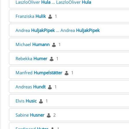
LaszloOliver
Hula
... LaszloOliver
Hula
Franziska
Hulik
1
Andrea
HuljakPipek
... Andrea
HuljakPipek
Michael
Humann
1
Rebekka
Humer
1
Manfred
Humpelstätter
1
Andreas
Hundt
1
Elvis
Husic
1
Sabine
Husner
2