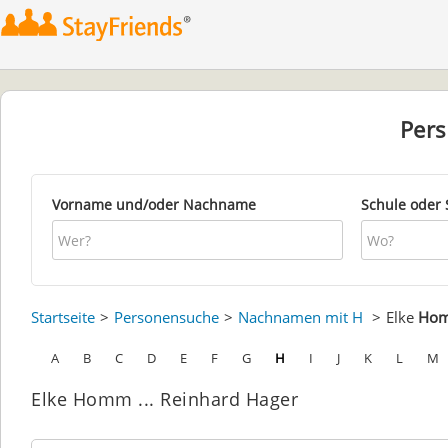
Per
Vorname und/oder Nachname
Schule oder 
Startseite
Personensuche
Nachnamen mit H
Elke
Ho
A
B
C
D
E
F
G
H
I
J
K
L
M
Elke Homm ... Reinhard Hager