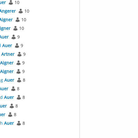
uer
10
Angerer
10
Aigner
10
igner
10
Auer
9
d
Auer
9
l
Artner
9
Aigner
9
Aigner
9
ng
Auer
8
Auer
8
rd
Auer
8
uer
8
uer
8
th
Auer
8