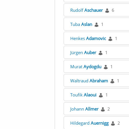
Rudolf
Aschauer
6
Tuba
Aslan
1
Henkes
Adamovic
1
Jürgen
Auber
1
Murat
Aydogdu
1
Waltraud
Abraham
1
Toufik
Alaoui
1
Johann
Allmer
2
Hildegard
Auernigg
2