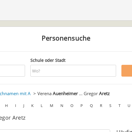
Personensuche
Schule oder Stadt
chnamen mit A
Verena
Auenheimer
... Gregor
Aretz
H
I
J
K
L
M
N
O
P
Q
R
S
T
U
egor Aretz