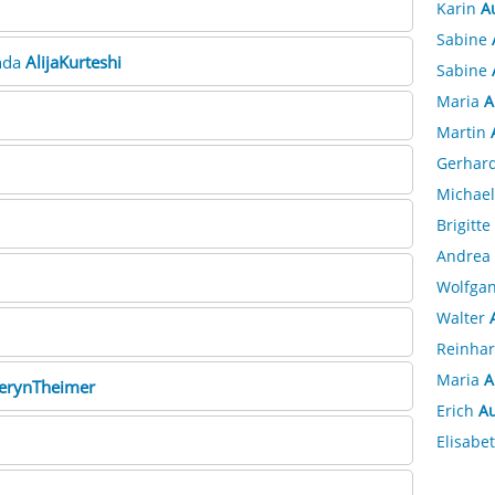
Karin
A
Sabine
anda
AlijaKurteshi
Sabine
Maria
A
Martin
Gerhar
Michae
Brigitte
Andrea
Wolfga
Walter
Reinha
Maria
A
erynTheimer
Erich
A
Elisabe