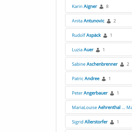
Karin
Aigner
8
Anita
Antunovic
2
Rudolf
Aspäck
1
Luzia
Auer
1
Sabine
Aschenbrenner
2
Patric
Andree
1
Peter
Angerbauer
1
MariaLouise
Aehrenthal
... M
Sigrid
Allerstorfer
1