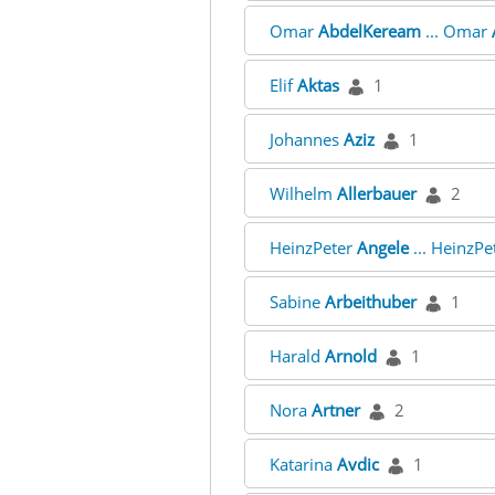
Omar
AbdelKeream
... Omar
Elif
Aktas
1
Johannes
Aziz
1
Wilhelm
Allerbauer
2
HeinzPeter
Angele
... HeinzPe
Sabine
Arbeithuber
1
Harald
Arnold
1
Nora
Artner
2
Katarina
Avdic
1