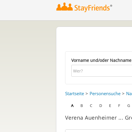
Vorname und/oder Nachname
Startseite
Personensuche
Na
A
B
C
D
E
F
G
Verena Auenheimer ... Gr