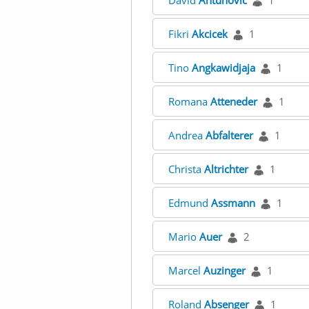
David
Antunovic
1
Fikri
Akcicek
1
Tino
Angkawidjaja
1
Romana
Atteneder
1
Andrea
Abfalterer
1
Christa
Altrichter
1
Edmund
Assmann
1
Mario
Auer
2
Marcel
Auzinger
1
Roland
Absenger
1