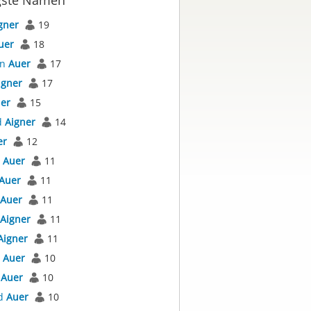
gste Namen
gner
19
uer
18
an
Auer
17
igner
17
er
15
d
Aigner
14
er
12
s
Auer
11
Auer
11
Auer
11
Aigner
11
Aigner
11
l
Auer
10
s
Auer
10
d
Auer
10