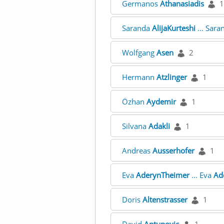
Germanos
Athanasiadis
1
Saranda
AlijaKurteshi
... Sar
Wolfgang
Asen
2
Hermann
Atzlinger
1
Özhan
Aydemir
1
Silvana
Adakli
1
Andreas
Ausserhofer
1
Eva
AderynTheimer
... Eva
Ad
Doris
Altenstrasser
1