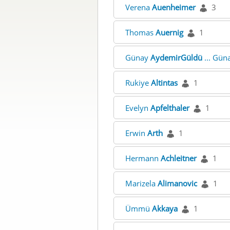
Verena
Auenheimer
3
Thomas
Auernig
1
Günay
AydemirGüldü
... Gün
Rukiye
Altintas
1
Evelyn
Apfelthaler
1
Erwin
Arth
1
Hermann
Achleitner
1
Marizela
Alimanovic
1
Ümmü
Akkaya
1