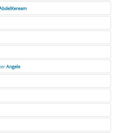
AbdelKeream
ter
Angele