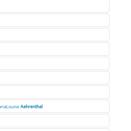
ariaLouise
Aehrenthal