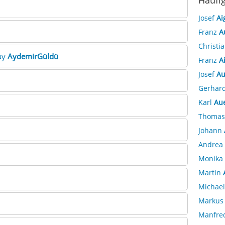
Häufi
Josef
Ai
Franz
A
Christi
ay
AydemirGüldü
Franz
A
Josef
Au
Gerhar
Karl
Au
Thoma
Johann
Andrea
Monika
Martin
Michae
Marku
Manfre