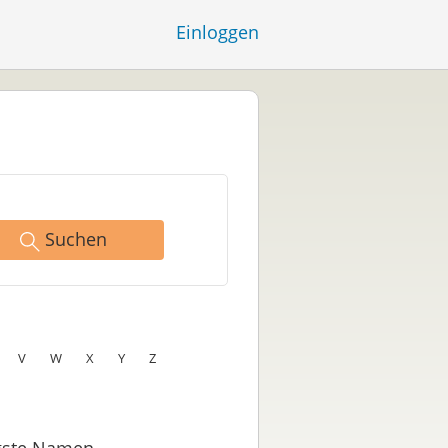
Einloggen
Suchen
V
W
X
Y
Z