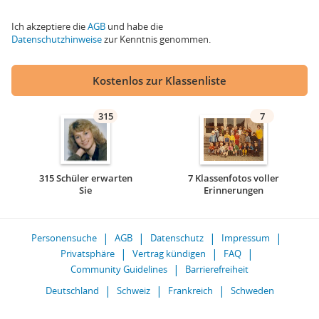
Ich akzeptiere die
AGB
und habe die
Datenschutzhinweise
zur Kenntnis genommen.
Kostenlos zur Klassenliste
315
7
315 Schüler erwarten
7 Klassenfotos voller
Sie
Erinnerungen
Personensuche
AGB
Datenschutz
Impressum
Privatsphäre
Vertrag kündigen
FAQ
Community Guidelines
Barrierefreiheit
Deutschland
Schweiz
Frankreich
Schweden