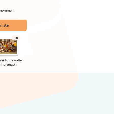
genommen.
liste
20
senfotos voller
innerungen