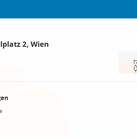
platz 2, Wien
gen
e