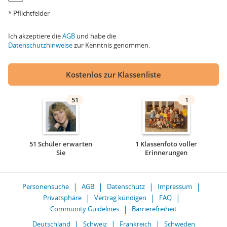
* Pflichtfelder
Ich akzeptiere die
AGB
und habe die
Datenschutzhinweise
zur Kenntnis genommen.
Kostenlos zur Klassenliste
51
1
51 Schüler erwarten
1 Klassenfoto voller
Sie
Erinnerungen
Personensuche
AGB
Datenschutz
Impressum
Privatsphäre
Vertrag kündigen
FAQ
Community Guidelines
Barrierefreiheit
Deutschland
Schweiz
Frankreich
Schweden