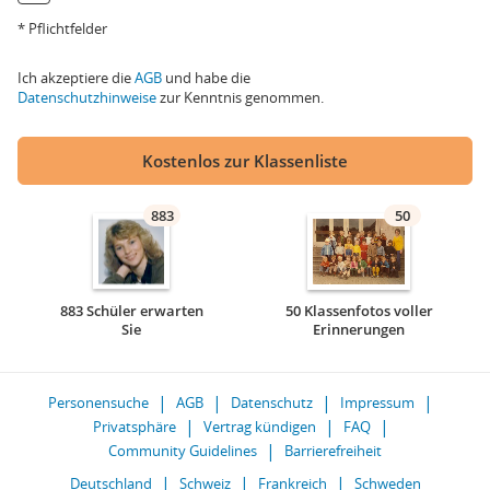
* Pflichtfelder
Ich akzeptiere die
AGB
und habe die
Datenschutzhinweise
zur Kenntnis genommen.
Kostenlos zur Klassenliste
883
50
883 Schüler erwarten
50 Klassenfotos voller
Sie
Erinnerungen
Personensuche
AGB
Datenschutz
Impressum
Privatsphäre
Vertrag kündigen
FAQ
Community Guidelines
Barrierefreiheit
Deutschland
Schweiz
Frankreich
Schweden