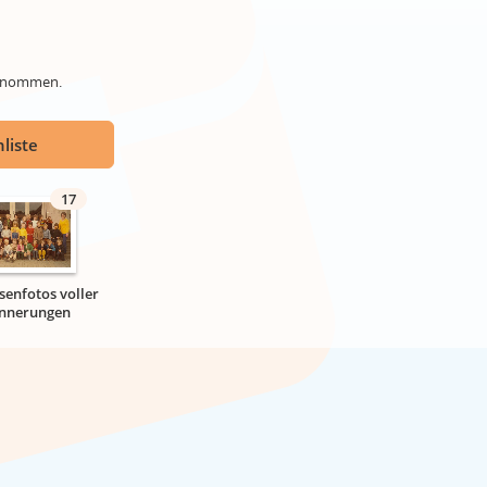
genommen.
liste
17
senfotos voller
innerungen