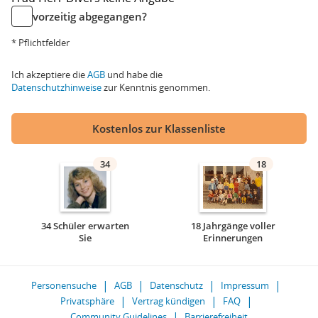
vorzeitig abgegangen?
* Pflichtfelder
Ich akzeptiere die
AGB
und habe die
Datenschutzhinweise
zur Kenntnis genommen.
Kostenlos zur Klassenliste
34
18
34 Schüler erwarten
18 Jahrgänge voller
Sie
Erinnerungen
Personensuche
AGB
Datenschutz
Impressum
Privatsphäre
Vertrag kündigen
FAQ
Community Guidelines
Barrierefreiheit