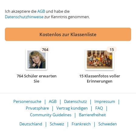
Ich akzeptiere die
AGB
und habe die
Datenschutzhinweise
zur Kenntnis genommen.
Kostenlos zur Klassenliste
764
15
764 Schüler erwarten
15 Klassenfotos voller
Sie
Erinnerungen
Personensuche
AGB
Datenschutz
Impressum
Privatsphäre
Vertrag kündigen
FAQ
Community Guidelines
Barrierefreiheit
Deutschland
Schweiz
Frankreich
Schweden