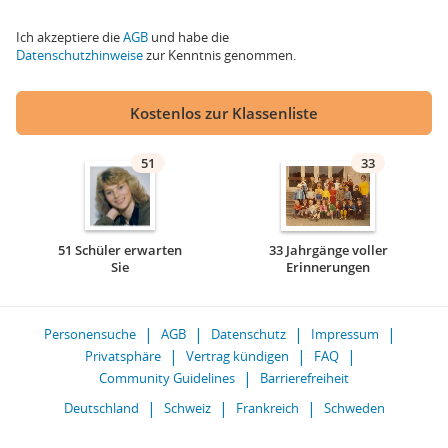
Ich akzeptiere die
AGB
und habe die
Datenschutzhinweise
zur Kenntnis genommen.
Kostenlos zur Klassenliste
51
33
51 Schüler erwarten
33 Jahrgänge voller
Sie
Erinnerungen
Personensuche
AGB
Datenschutz
Impressum
Privatsphäre
Vertrag kündigen
FAQ
Community Guidelines
Barrierefreiheit
Deutschland
Schweiz
Frankreich
Schweden