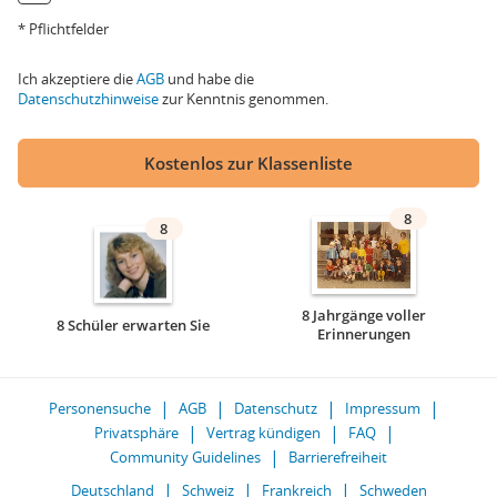
* Pflichtfelder
Ich akzeptiere die
AGB
und habe die
Datenschutzhinweise
zur Kenntnis genommen.
Kostenlos zur Klassenliste
8
8
8 Jahrgänge voller
8 Schüler erwarten Sie
Erinnerungen
Personensuche
AGB
Datenschutz
Impressum
Privatsphäre
Vertrag kündigen
FAQ
Community Guidelines
Barrierefreiheit
Deutschland
Schweiz
Frankreich
Schweden