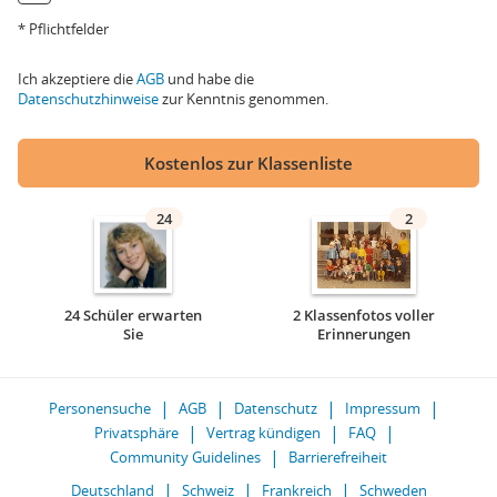
* Pflichtfelder
Ich akzeptiere die
AGB
und habe die
Datenschutzhinweise
zur Kenntnis genommen.
Kostenlos zur Klassenliste
24
2
24 Schüler erwarten
2 Klassenfotos voller
Sie
Erinnerungen
Personensuche
AGB
Datenschutz
Impressum
Privatsphäre
Vertrag kündigen
FAQ
Community Guidelines
Barrierefreiheit
Deutschland
Schweiz
Frankreich
Schweden