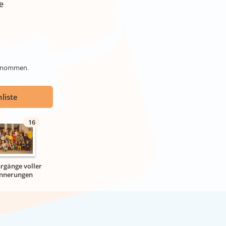
e
genommen.
liste
16
hrgänge voller
innerungen