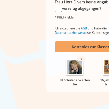
Frau
Herr
Divers
keine Angab
vorzeitig abgegangen?
* Pflichtfelder
Ich akzeptiere die
AGB
und habe die
Datenschutzhinweise
zur Kenntnis 
Kostenlos zur Klassen
38
38 Schüler erwarten
16 Ja
Sie
Er