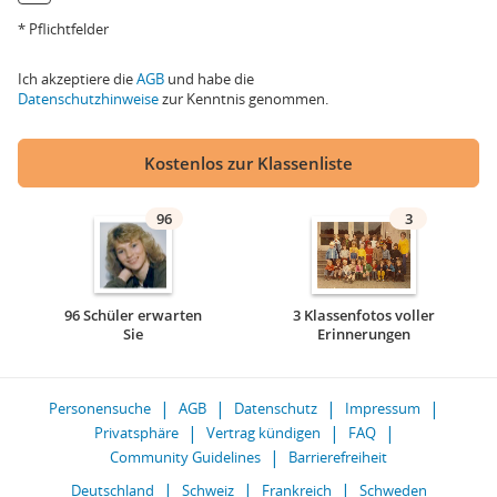
* Pflichtfelder
Ich akzeptiere die
AGB
und habe die
Datenschutzhinweise
zur Kenntnis genommen.
Kostenlos zur Klassenliste
96
3
96 Schüler erwarten
3 Klassenfotos voller
Sie
Erinnerungen
Personensuche
AGB
Datenschutz
Impressum
Privatsphäre
Vertrag kündigen
FAQ
Community Guidelines
Barrierefreiheit
Deutschland
Schweiz
Frankreich
Schweden