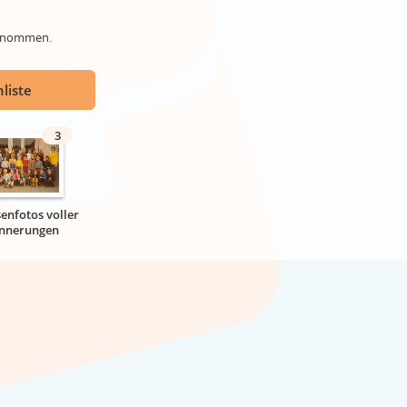
genommen.
liste
3
senfotos voller
innerungen