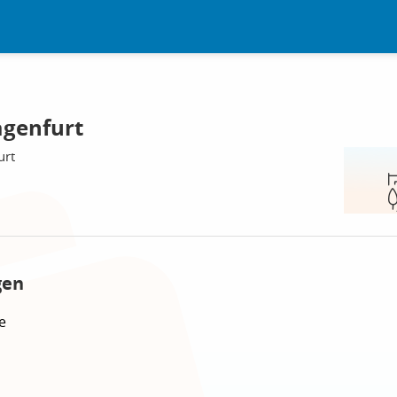
agenfurt
urt
gen
e