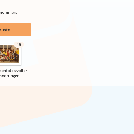
genommen.
liste
18
senfotos voller
innerungen