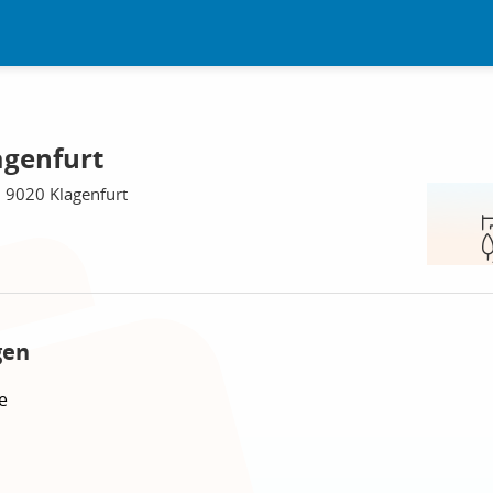
agenfurt
, 9020 Klagenfurt
gen
e