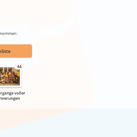
genommen.
liste
44
hrgänge voller
innerungen