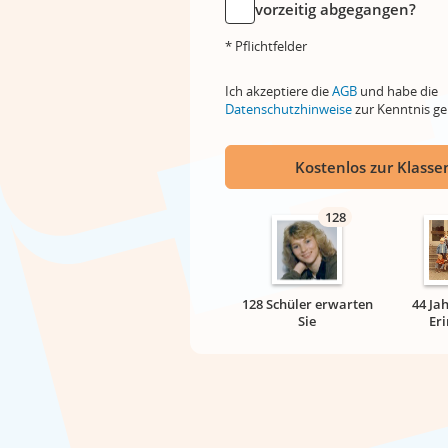
vorzeitig abgegangen?
* Pflichtfelder
Ich akzeptiere die
AGB
und habe die
Datenschutzhinweise
zur Kenntnis 
Kostenlos zur Klassen
128
128 Schüler erwarten
44 Ja
Sie
Er