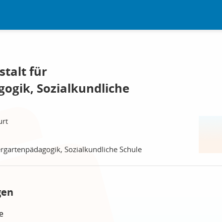
talt für
ogik, Sozialkundliche
urt
rgartenpädagogik, Sozialkundliche Schule
gen
e