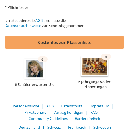
* Pflichtfelder
Ich akzeptiere die
AGB
und habe die
Datenschutzhinweise
zur Kenntnis genommen.
Kostenlos zur Klassenliste
6
6
6 Jahrgänge voller
6 Schüler erwarten Sie
Erinnerungen
Personensuche
AGB
Datenschutz
Impressum
Privatsphäre
Vertrag kündigen
FAQ
Community Guidelines
Barrierefreiheit
Deutschland
Schweiz
Frankreich
Schweden