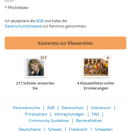
* Pflichtfelder
Ich akzeptiere die
AGB
und habe die
Datenschutzhinweise
zur Kenntnis genommen.
Kostenlos zur Klassenliste
217
4
217 Schüler erwarten
4 Klassenfotos voller
Sie
Erinnerungen
Personensuche
AGB
Datenschutz
Impressum
Privatsphäre
Vertrag kündigen
FAQ
Community Guidelines
Barrierefreiheit
Deutschland
Schweiz
Frankreich
Schweden