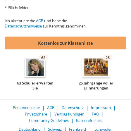
* Pflichtfelder
Ich akzeptiere die
AGB
und habe die
Datenschutzhinweise
zur Kenntnis genommen.
Kostenlos zur Klassenliste
63
25
63 Schüler erwarten
25 Jahrgänge voller
Sie
Erinnerungen
Personensuche
AGB
Datenschutz
Impressum
Privatsphäre
Vertrag kündigen
FAQ
Community Guidelines
Barrierefreiheit
Deutschland
Schweiz
Frankreich
Schweden