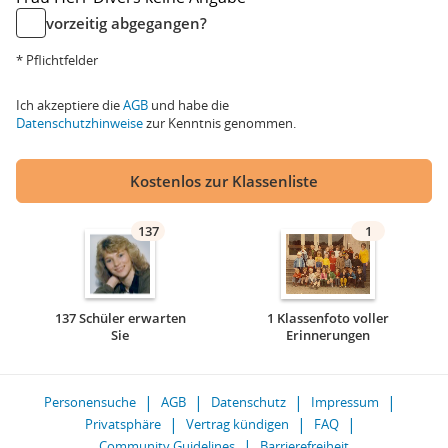
vorzeitig abgegangen?
* Pflichtfelder
Ich akzeptiere die
AGB
und habe die
Datenschutzhinweise
zur Kenntnis genommen.
Kostenlos zur Klassenliste
137
1
137 Schüler erwarten
1 Klassenfoto voller
Sie
Erinnerungen
Personensuche
AGB
Datenschutz
Impressum
Privatsphäre
Vertrag kündigen
FAQ
Community Guidelines
Barrierefreiheit