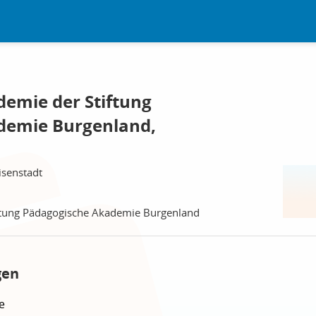
emie der Stiftung
demie Burgenland,
isenstadt
ftung Pädagogische Akademie Burgenland
gen
e