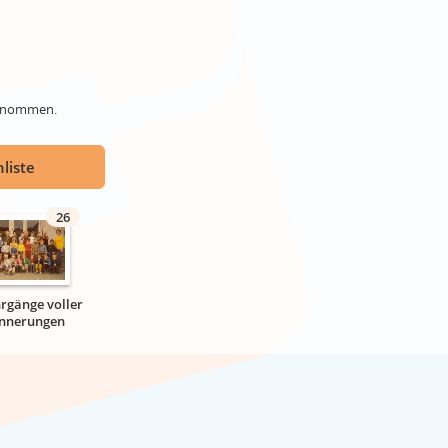
genommen.
liste
26
hrgänge voller
innerungen