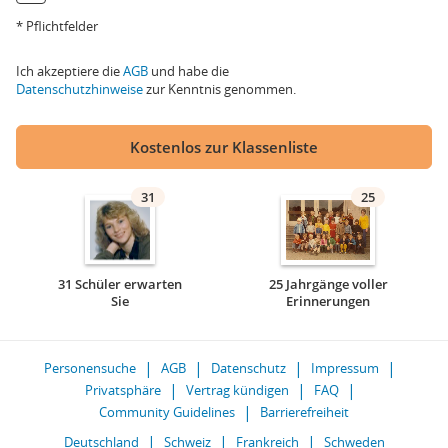
* Pflichtfelder
Ich akzeptiere die
AGB
und habe die
Datenschutzhinweise
zur Kenntnis genommen.
Kostenlos zur Klassenliste
31
25
31 Schüler erwarten
25 Jahrgänge voller
Sie
Erinnerungen
Personensuche
AGB
Datenschutz
Impressum
Privatsphäre
Vertrag kündigen
FAQ
Community Guidelines
Barrierefreiheit
Deutschland
Schweiz
Frankreich
Schweden