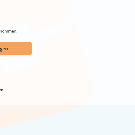
genommen.
ügen
en